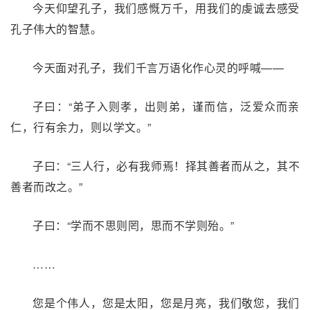
今天仰望孔子，我们感慨万千，用我们的虔诚去感受
孔子伟大的智慧。
今天面对孔子，我们千言万语化作心灵的呼喊——
子曰：“弟子入则孝，出则弟，谨而信，泛爱众而亲
仁，行有余力，则以学文。”
子曰：“三人行，必有我师焉！择其善者而从之，其不
善者而改之。”
子曰：“学而不思则罔，思而不学则殆。”
……
您是个伟人，您是太阳，您是月亮，我们敬您，我们