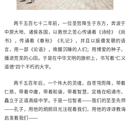
两千五百七十二年前，一位圣哲降生于东方，奔波于
中原大地、诸侯各国，以救世之苦心传诵着《诗经》《尚
书》，传诵着《春秋》《礼记》，并且以振聋发聩的语
言，用一部《论语》，唤醒沉睡的人们；用博爱的种子，
播进荒芜的心田。于是在中华文明的旗帜上，书写着“仁义
道德”四个不朽的大字。
两千五百年后，一个伟大的灵魂，自苍穹而降，带着
仁慈，带着中庸，带着和谐，带着智慧，定格在昭通市，
矗立于正道高级中学。于是一位智者——我们的至圣先师
——孔子，用他的炯炯目光注视着我们，用他的谆谆教诲
启发着我们——