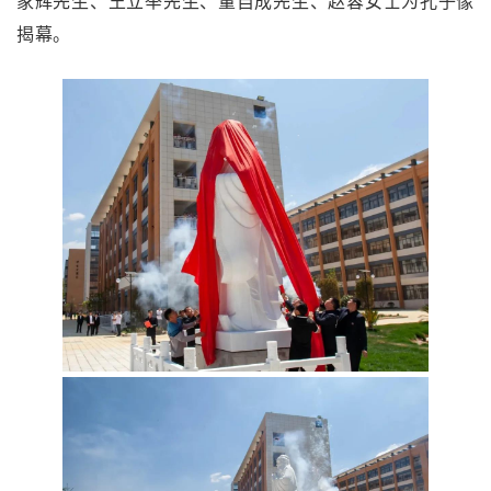
家辉先生、王立举先生、董自成先生、赵蓉女士为孔子像
揭幕。