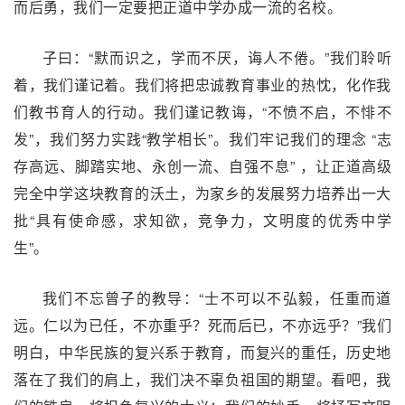
而后勇，我们一定要把正道中学办成一流的名校。
子曰：“默而识之，学而不厌，诲人不倦。”我们聆听
着，我们谨记着。我们将把忠诚教育事业的热忱，化作我
们教书育人的行动。我们谨记教诲，“不愤不启，不悱不
发”，我们努力实践“教学相长”。我们牢记我们的理念 “志
存高远、脚踏实地、永创一流、自强不息” ，让正道高级
完全中学这块教育的沃土，为家乡的发展努力培养出一大
批“具有使命感，求知欲，竞争力，文明度的优秀中学
生”。
我们不忘曾子的教导：“士不可以不弘毅，任重而道
远。仁以为已任，不亦重乎？死而后已，不亦远乎？”我们
明白，中华民族的复兴系于教育，而复兴的重任，历史地
落在了我们的肩上，我们决不辜负祖国的期望。看吧，我