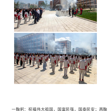
一鞠躬：祝福伟大祖国，国富民强，国泰民安；再鞠