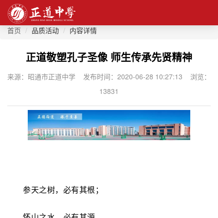
P
N
首页
品质活动
内容详情
r
e
正道敬塑孔子圣像 师生传承先贤精神
e
x
v
t
来源：昭通市正道中学 发布时间：2020-06-28 10:27:13 浏览：
i
13831
o
u
s
参天之树，必有其根；
怀山之水，必有其源。