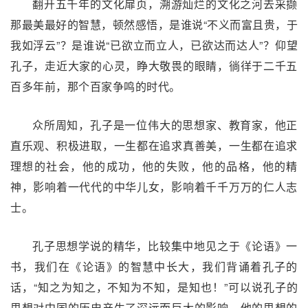
翻开五千年的文化扉页，溯游灿烂的文化之河去采撷
那最美最好的智慧，顿然感悟，是谁说“不义而富且贵，于
我如浮云”？是谁说“已欲立而立人，已欲达而达人”？仰望
孔子，走近大家的心灵，睁大敬畏的眼睛，徜徉于二千五
百多年前，那个百家争鸣的时代。
众所周知，孔子是一位伟大的思想家、教育家，他正
直乐观、积极进取，一生都在追求真善美，一生都在追求
理想的社会，他的成功，他的失败，他的品格，他的精
神，影响着一代代的中华儿女，影响着千千万万的仁人志
士。
孔子思想学说的精华，比较集中地见之于《论语》一
书，我们在《论语》的智慧中长大，我们背诵着孔子的
话，“知之为知之，不知为不知，是知也！”可以说孔子的
思想对中国的历史产生了深远而巨大的影响，他的思想的