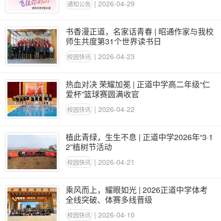
|
2026-04-29
通知公告
书香漫正道，名家话青春 | 昭通作家与我校
师生共度第31个世界读书日
|
2026-04-23
校园快讯
热血对决 荣耀加冕 | 正道中学高二年级“仁
爱杯”篮球赛圆满收官
|
2026-04-22
校园快讯
植此青绿，生生不息 | 正道中学2026年“3·1
2”植树节活动
|
2026-04-21
校园快讯
乘风而上，耀眼如光 | 2026正道中学体考
全线突破、体赛多线晋级
|
2026-04-10
校园快讯