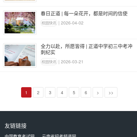
春日正道 | 每一朵花开，都是时间的信使
|
2026-04-02
校园快讯
全力以赴，所愿皆得 | 正道中学初三中考冲
刺纪实
|
2026-03-21
校园快讯
1
2
3
4
5
6
>
>>
友链链接
中国教育考试网
云南省招考频道网