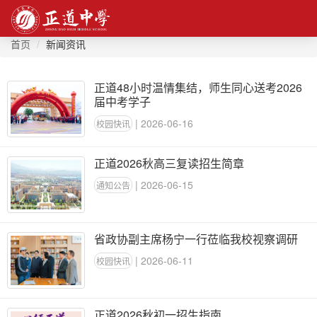
P
N
首页
新闻资讯
r
e
e
x
正道48小时温情集结，师生同心送考2026
届中考学子
v
t
i
|
2026-06-16
校园快讯
o
u
正道2026秋高三复读招生简章
s
|
2026-06-15
通知公告
省政协副主席杨宁一行莅临我校视察调研
|
2026-06-11
校园快讯
正道2026秋初一招生指南