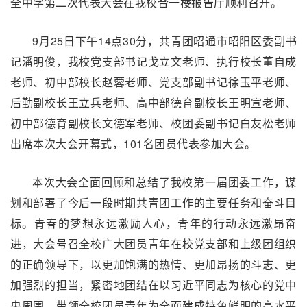
全中学第二次代表大会在我校合一楼报告厅顺利召开。
9月25日下午14点30分，共青团昭通市昭阳区委副书
记潘明俊，我校党支部书记戈立文老师、执行校长董自成
老师、初中部校长赵蓉老师、党支部副书记徐玉平老师、
后勤副校长王立兵老师、高中部德育副校长王明宣老师、
初中部德育副校长文德军老师、校团委副书记白友松老师
出席本次大会开幕式，101名团员代表参加大会。
本次大会全面回顾和总结了我校第一届团委工作，谋
划和部署了今后一段时期共青团工作的主要任务和奋斗目
标。青春的梦想永远激励人心，青年的行动永远激昂奋
进，大会号召全校广大团员青年在校党支部和上级团组织
的正确领导下，以更加饱满的热情、更加昂扬的斗志、更
加强烈的担当，紧密地团结在以习近平同志为核心的党中
央周围，带领全校团员青年为全面建成特色鲜明的高水平