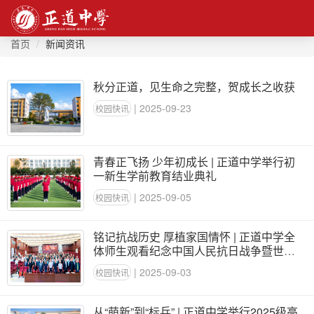
P
N
首页
新闻资讯
r
e
e
x
秋分正道，见生命之完整，贺成长之收获
v
t
|
2025-09-23
校园快讯
i
o
u
青春正飞扬 少年初成长 | 正道中学举行初
一新生学前教育结业典礼
s
|
2025-09-05
校园快讯
铭记抗战历史 厚植家国情怀 | 正道中学全
体师生观看纪念中国人民抗日战争暨世界
反法西斯战争胜利80周年大会阅兵盛典直
|
2025-09-03
校园快讯
播
从“萌新”到“标兵” | 正道中学举行2025级高