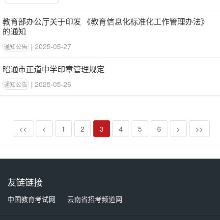
教育部办公厅关于印发 《教育信息化标准化工作管理办法》
的通知
|
2025-05-27
通知公告
昭通市正道中学印章管理规定
|
2025-05-26
通知公告
<<
<
1
2
3
4
5
6
>
>>
友链链接
中国教育考试网
云南省招考频道网